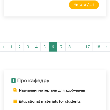
Читати Далі
‹
1
2
3
4
5
6
7
8
...
17
18
›
Про кафедру
Навчальні матеріали для здобувачів
Educational materials for students