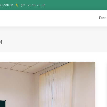
u.edu.ua
(0532) 68-73-86
Голо
и