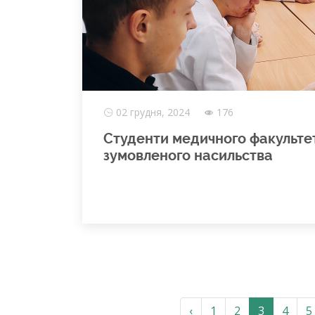
02 грудня, 2024
176
Студенти медичного факульте
зумовленого насильства
‹
1
2
3
4
5