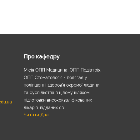
Про кафедру
Місія ОПП Медицина, ОПП Педіатрія,
ОПП Стоматологія - полягає у
поліпшенні здоров’я окремої людини
та суспільства в цілому шляхом
підготовки висококваліфікованих
edu.ua
лікарів, відданих св...
Читати Далі