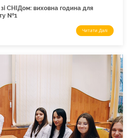
 зі СНІДом: виховна година для
ету №1
Читати Далі