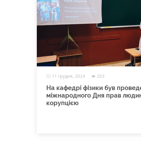
11 грудня, 2024
203
На кафедрі фізики був провед
міжнародного Дня прав людин
корупцією