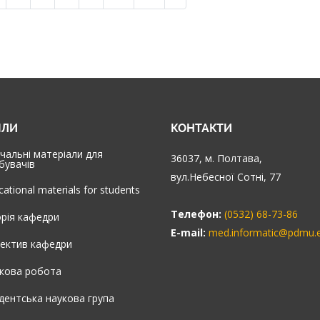
ІЛИ
КОНТАКТИ
чальні матеріали для
36037, м. Полтава,
бувачів
вул.Небесної Сотні, 77
cational materials for students
Телефон:
(0532) 68-73-86
орія кафедри
E-mail:
med.informatic@pdmu.
ектив кафедри
кова робота
дентська наукова група