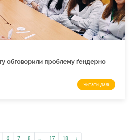
ту обговорили проблему ґендерно
Читати Далі
6
7
8
...
17
18
›